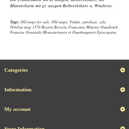
Münsterkarte mit gr. ausgem Rollwerkskart. u. Windrose.
Tags:
Old maps for sale, Old maps, Vedute, purchase, sale,
Ortelius map 1570 Bayern Bavaria Franconia Münster Osnabrück
Franciae Orientalis Monasteriensis et Osnabrugensis Episcopatus
Categories
Information
My account
Store Information