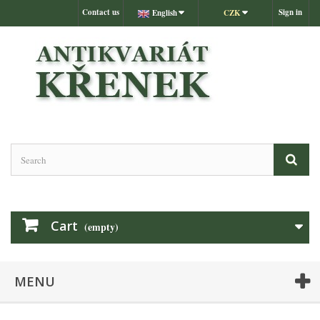
Contact us
Sign in
English
CZK
Cart
(empty)
MENU