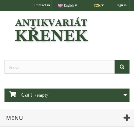
Contact us
Sign in
English
CZK
Cart
(empty)
MENU