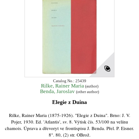
Catalog No.: 25439
Rilke, Rainer Maria
(author)
Benda, Jaroslav
(other author)
Elegie z Duina
Rilke, Rainer Maria (1875-1926). "Elegie z Duina". Brno: J. V.
Pojer, 1930. Ed. 'Atlantis', sv. 8. Výtisk čís. 53/100 na velínu
chamois. Úprava a dřevoryt ve frontispisu J. Benda. Přel. P. Eisner.
8°. 80, (2) str. OBrož.