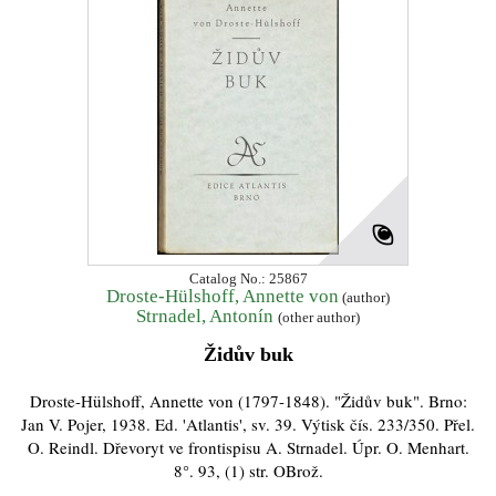
Catalog No.: 25867
Droste-Hülshoff, Annette von
(author)
Strnadel, Antonín
(other author)
Židův buk
Droste-Hülshoff, Annette von (1797-1848). "Židův buk". Brno:
Jan V. Pojer, 1938. Ed. 'Atlantis', sv. 39. Výtisk čís. 233/350. Přel.
O. Reindl. Dřevoryt ve frontispisu A. Strnadel. Úpr. O. Menhart.
8°. 93, (1) str. OBrož.