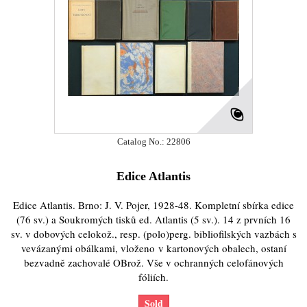
Catalog No.: 22806
Edice Atlantis
Edice Atlantis. Brno: J. V. Pojer, 1928-48. Kompletní sbírka edice
(76 sv.) a Soukromých tisků ed. Atlantis (5 sv.). 14 z prvních 16
sv. v dobových celokož., resp. (polo)perg. bibliofilských vazbách s
vevázanými obálkami, vloženo v kartonových obalech, ostaní
bezvadně zachovalé OBrož. Vše v ochranných celofánových
fóliích.
Sold