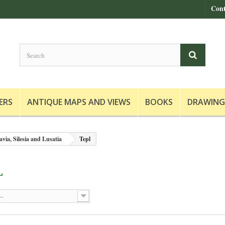
Cont
ERS
ANTIQUE MAPS AND VIEWS
BOOKS
DRAWING
via, Silesia and Lusatia
Tepl
L
--