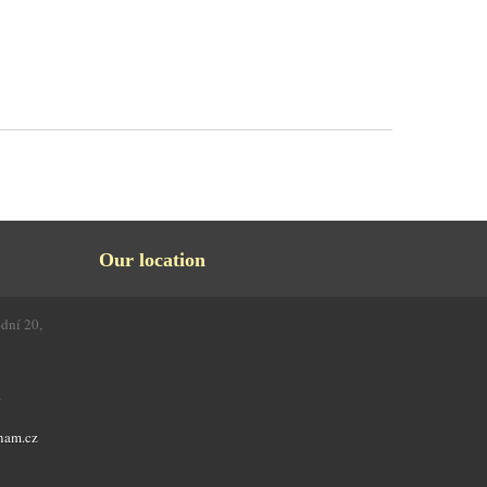
Our location
odní 20,
4
nam.cz