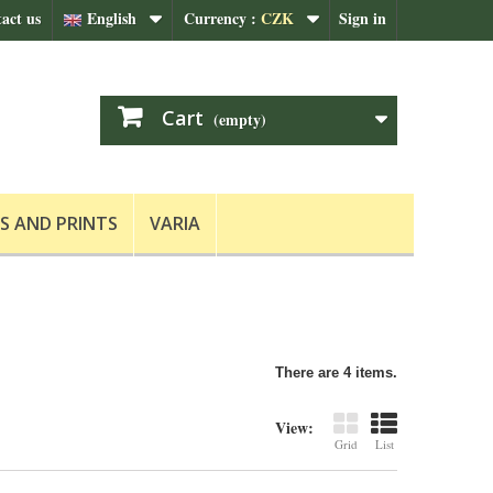
act us
English
Currency :
CZK
Sign in
Cart
(empty)
S AND PRINTS
VARIA
There are 4 items.
View:
Grid
List