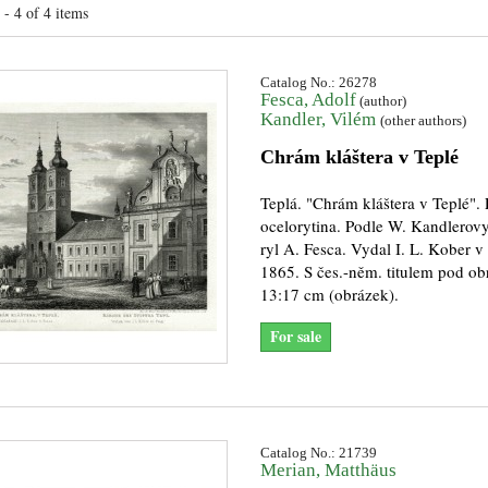
- 4 of 4 items
Catalog No.: 26278
Fesca, Adolf
(author)
Kandler, Vilém
(other authors)
Chrám kláštera v Teplé
Teplá. "Chrám kláštera v Teplé". 
ocelorytina. Podle W. Kandlerov
ryl A. Fesca. Vydal I. L. Kober v
1865. S čes.-něm. titulem pod o
13:17 cm (obrázek).
For sale
Catalog No.: 21739
Merian, Matthäus