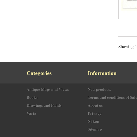
Showing 1 
Categories
Information
Antique Maps and Views
New products
Books
Terms and conditions of Sal
Drawings and Prints
About us
Varia
Privacy
Nákup
Sitemap