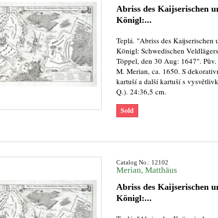
Abriss des Kaijserischen u
Königl:...
Teplá. "Abriss des Kaijserischen 
Königl: Schwedischen Veldlägers
Töppel, den 30 Aug: 1647". Pův.
M. Merian, ca. 1650. S dekorativní
kartuší a další kartuší s vysvětliv
Q.). 24:36,5 cm.
Sold
Catalog No.: 12102
Merian, Matthäus
Abriss des Kaijserischen u
Königl:...