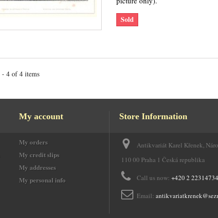
picture only).
Sold
- 4 of 4 items
My account
Store Information
My orders
Antikvariát Karel Křenek, Nár
e
My credit slips
110 00 Praha 1 Česká republika
My addresses
Call us now:
+420 2 2231473
My personal info
Email:
antikvariatkrenek@sez