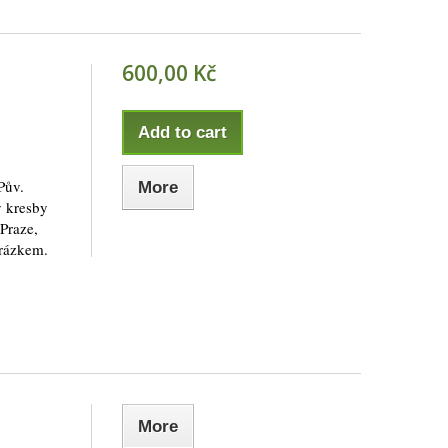
600,00 Kč
Add to cart
Pův.
More
y kresby
 Praze,
brázkem.
More