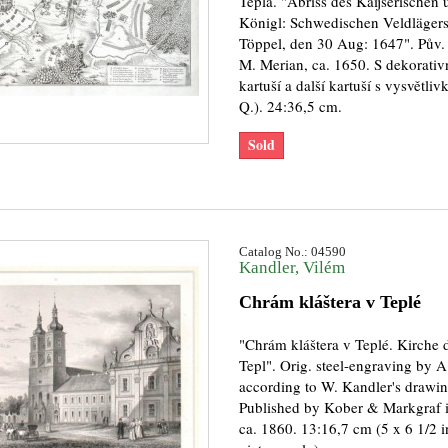
Teplá. "Abriss des Kaijserischen 
Königl: Schwedischen Veldlägers
Töppel, den 30 Aug: 1647". Pův.
M. Merian, ca. 1650. S dekorativní
kartuší a další kartuší s vysvětliv
Q.). 24:36,5 cm.
Sold
Catalog No.: 04590
Kandler, Vilém
Chrám kláštera v Teplé
"Chrám kláštera v Teplé. Kirche d
Tepl". Orig. steel-engraving by A
according to W. Kandler's drawin
Published by Kober & Markgraf i
ca. 1860. 13:16,7 cm (5 x 6 1/2 i