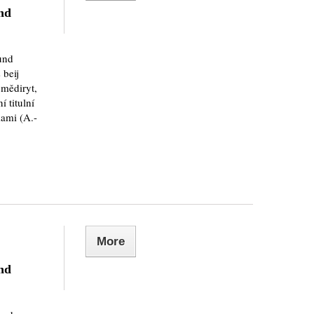
nd
und
 beij
 mědiryt,
 titulní
kami (A.-
More
nd