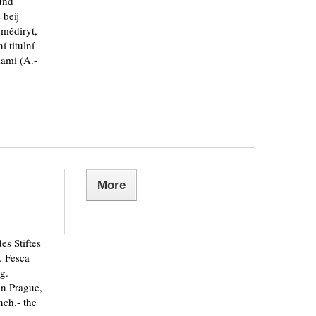
und
 beij
 mědiryt,
 titulní
kami (A.-
More
es Stiftes
. Fesca
g.
n Prague,
nch.- the