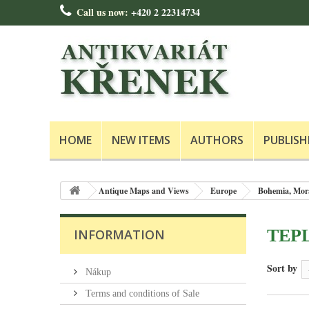
Call us now:
+420 2 22314734
HOME
NEW ITEMS
AUTHORS
PUBLISH
Antique Maps and Views
Europe
Bohemia, Mora
TEP
INFORMATION
Sort by
Nákup
Terms and conditions of Sale