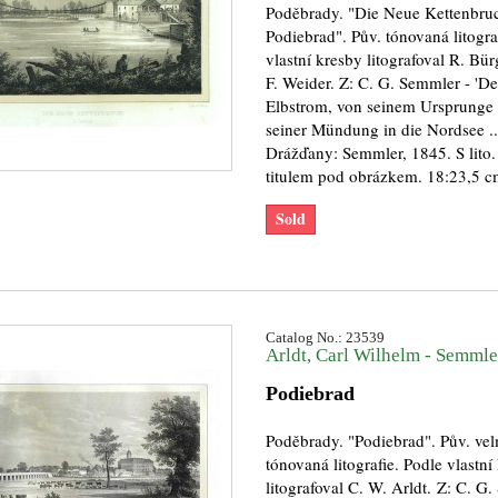
Poděbrady. "Die Neue Kettenbru
Podiebrad". Pův. tónovaná litogra
vlastní kresby litografoval R. Bür
F. Weider. Z: C. G. Semmler - 'De
Elbstrom, von seinem Ursprunge 
seiner Mündung in die Nordsee ...
Drážďany: Semmler, 1845. S lito
titulem pod obrázkem. 18:23,5 c
Sold
Catalog No.: 23539
Arldt, Carl Wilhelm - Semmler
Podiebrad
Poděbrady. "Podiebrad". Pův. ve
tónovaná litografie. Podle vlastní
litografoval C. W. Arldt. Z: C. G