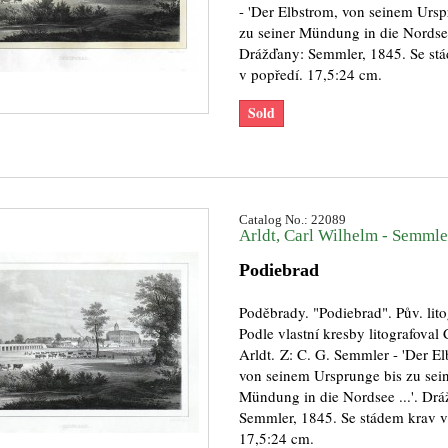
- 'Der Elbstrom, von seinem Ursp
zu seiner Mündung in die Nordsee 
Drážďany: Semmler, 1845. Se st
v popředí. 17,5:24 cm.
Sold
Catalog No.: 22089
Arldt, Carl Wilhelm - Semmler
Podiebrad
Poděbrady. "Podiebrad". Pův. lito
Podle vlastní kresby litografoval 
Arldt. Z: C. G. Semmler - 'Der El
von seinem Ursprunge bis zu sei
Mündung in die Nordsee ...'. Drá
Semmler, 1845. Se stádem krav v
17,5:24 cm.