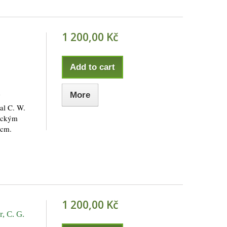
1 200,00 Kč
Add to cart
More
al C. W.
meckým
 cm.
1 200,00 Kč
, C. G.