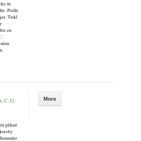
cke in
fie. Podle
ger. Tiskl
r
bis zu
'.
. něm.
m.
More
, C. G.
lmi pěkně
 kresby
. Semmler