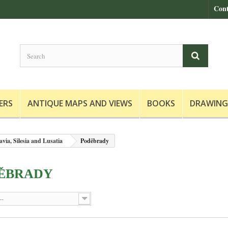
Cont
ERS
ANTIQUE MAPS AND VIEWS
BOOKS
DRAWING
via, Silesia and Lusatia
Poděbrady
ĚBRADY
--