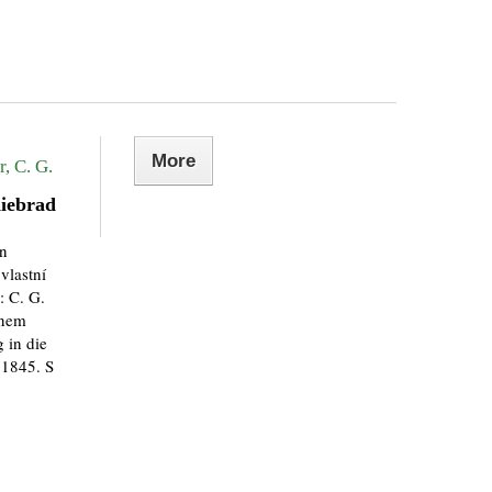
More
, C. G.
iebrad
in
 vlastní
: C. G.
inem
 in die
 1845. S