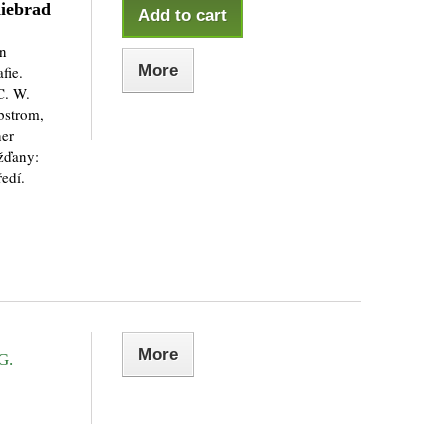
iebrad
Add to cart
in
More
fie.
C. W.
bstrom,
ner
žďany:
edí.
More
G.