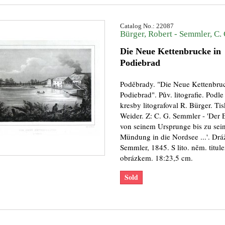
Catalog No.: 22087
Bürger, Robert - Semmler, C. 
Die Neue Kettenbrucke in
Podiebrad
Poděbrady. "Die Neue Kettenbru
Podiebrad". Pův. litografie. Podle
kresby litografoval R. Bürger. Tis
Weider. Z: C. G. Semmler - 'Der 
von seinem Ursprunge bis zu sei
Mündung in die Nordsee ...'. Drá
Semmler, 1845. S lito. něm. titu
obrázkem. 18:23,5 cm.
Sold