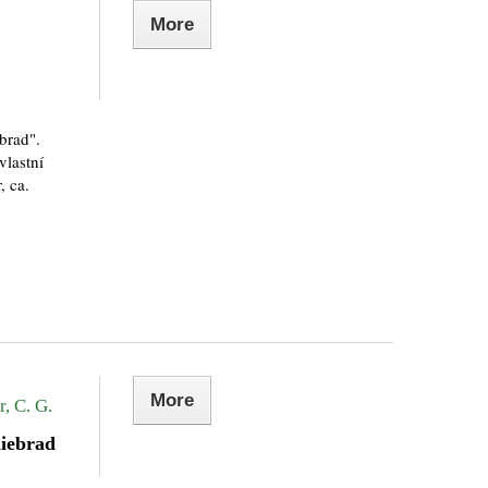
More
brad".
vlastní
, ca.
More
, C. G.
iebrad