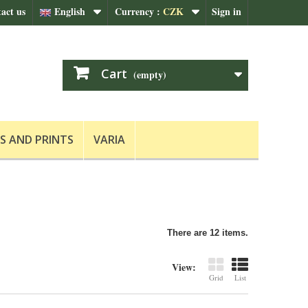
act us
English
Currency :
CZK
Sign in
Cart
(empty)
S AND PRINTS
VARIA
There are 12 items.
View:
Grid
List