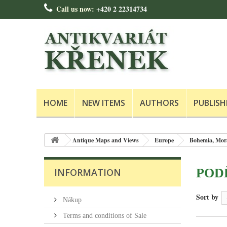
Call us now:
+420 2 22314734
HOME
NEW ITEMS
AUTHORS
PUBLISH
Antique Maps and Views
Europe
Bohemia, Mora
POD
INFORMATION
Sort by
Nákup
Terms and conditions of Sale