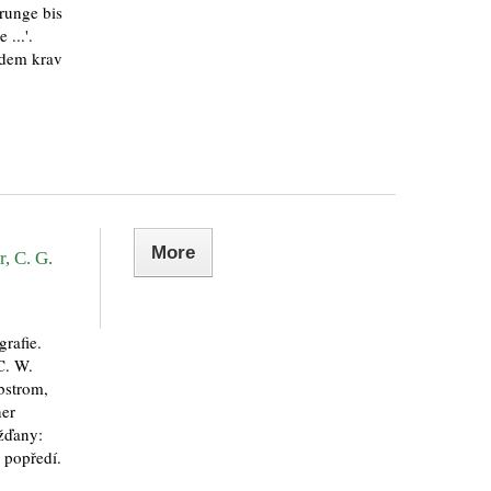
runge bis
...'.
ádem krav
More
, C. G.
grafie.
C. W.
bstrom,
ner
žďany:
 popředí.