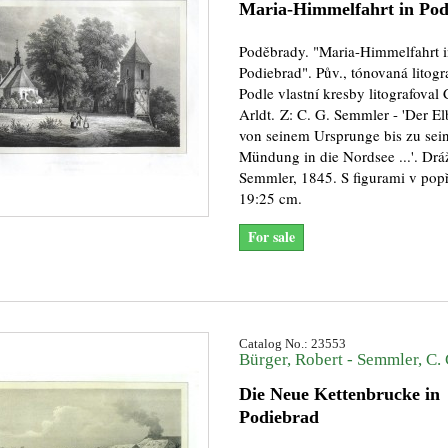
Maria-Himmelfahrt in Pod
Poděbrady. "Maria-Himmelfahrt 
Podiebrad". Pův., tónovaná litogra
Podle vlastní kresby litografoval 
Arldt. Z: C. G. Semmler - 'Der El
von seinem Ursprunge bis zu sei
Mündung in die Nordsee ...'. Drá
Semmler, 1845. S figurami v popř
19:25 cm.
For sale
Catalog No.: 23553
Bürger, Robert - Semmler, C. 
Die Neue Kettenbrucke in
Podiebrad