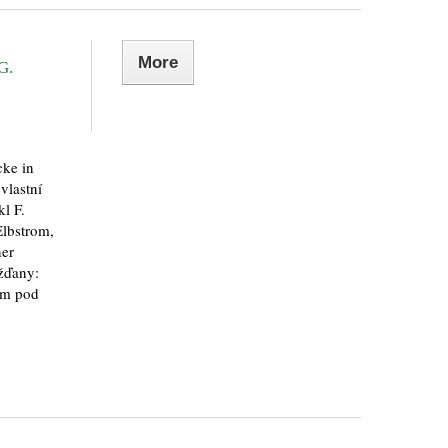
More
G.
cke in
 vlastní
kl F.
Elbstrom,
ner
žďany:
lem pod