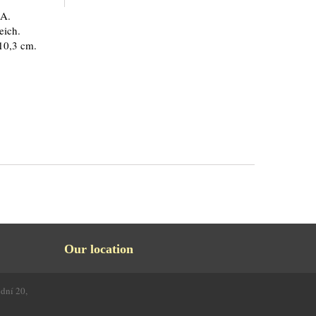
 A.
eich.
:10,3 cm.
Our location
odní 20,