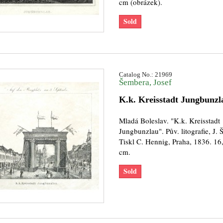
cm (obrázek).
Sold
Catalog No.: 21969
Šembera, Josef
K.k. Kreisstadt Jungbunzl
Mladá Boleslav. "K.k. Kreisstadt
Jungbunzlau". Pův. litografie, J.
Tiskl C. Hennig, Praha, 1836. 16
cm.
Sold