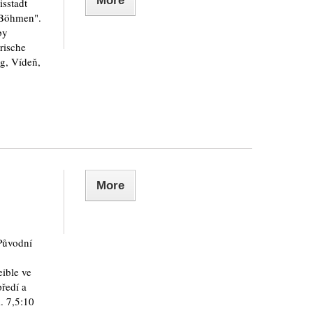
More
isstadt
 Böhmen".
by
rische
rg, Vídeň,
More
Původní
eible ve
předí a
. 7,5:10