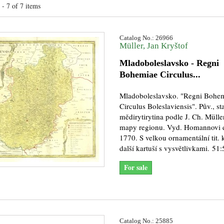
- 7 of 7 items
Catalog No.: 26966
Müller, Jan Kryštof
Mladoboleslavsko - Regni
Bohemiae Circulus...
Mladoboleslavsko. "Regni Bohe
Circulus Boleslaviensis". Pův., st
mědirytirytina podle J. Ch. Müll
mapy regionu. Vyd. Homannovi 
1770. S velkou ornamentální tit. k
další kartuší s vysvětlivkami. 51
For sale
Catalog No.: 25885