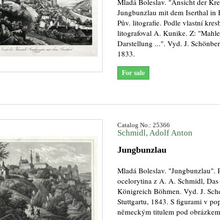
Mladá Boleslav. "Ansicht der Kre
Jungbunzlau mit dem Iserthal in
Pův. litografie. Podle vlastní kres
litografoval A. Kunike. Z: "Mahle
Darstellung ...". Vyd. J. Schönbe
1833.
For sale
Catalog No.: 25366
Schmidl, Adolf Anton
Jungbunzlau
Mladá Boleslav. "Jungbunzlau". 
ocelorytina z A. A. Schmidl, Das
Königreich Böhmen. Vyd. J. Sch
Stuttgartu, 1843. S figurami v po
německým titulem pod obrázkem