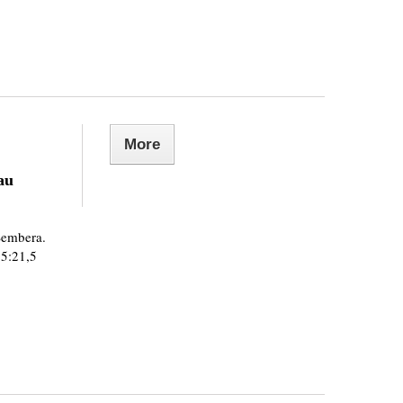
More
au
 Šembera.
,5:21,5