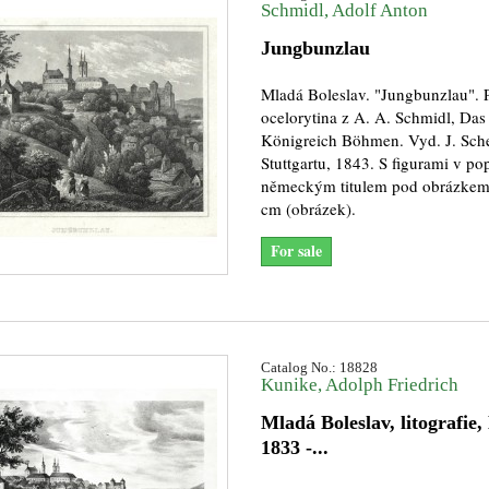
Schmidl, Adolf Anton
Jungbunzlau
Mladá Boleslav. "Jungbunzlau". 
ocelorytina z A. A. Schmidl, Das
Königreich Böhmen. Vyd. J. Sch
Stuttgartu, 1843. S figurami v po
německým titulem pod obrázkem
cm (obrázek).
For sale
Catalog No.: 18828
Kunike, Adolph Friedrich
Mladá Boleslav, litografie,
1833 -...