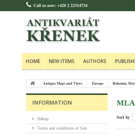
Call us now:
+420 2 22314734
HOME
NEW ITEMS
AUTHORS
PUBLISH
Antique Maps and Views
Europe
Bohemia, Mora
MLA
INFORMATION
Sort by
Nákup
Terms and conditions of Sale