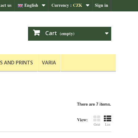
act us
English
Currency :
CZK
Sign in
Cart
(empty)
S AND PRINTS
VARIA
There are 7 items.
View:
Grid
List