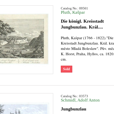
Catalog No.: 09561
Pluth, Kašpar
Die königl. Kreisstadt
Jungbunzlau. Král....
Pluth, Kašpar (1766 - 1822)."Die
Kreisstadt Jungbunzlau. Král. kr
město Mladá Boleslaw". Pův. mědi
K. Horst, Praha, Hyllos, ca. 1820
cm.
Sold
Catalog No.: 03573
Schmidl, Adolf Anton
Jungbunzlau