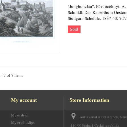
"Jungbunzlau". Pův. oceloryt. A.
Schmidl: Das Kaiserthum Oesterr
Stuttgart: Scheible, 1837-43. 7,7
Sold
- 7 of 7 items
My account
Store Information
My orders
Antikvariát Karel Křenek, Nár
e
My credit slips
110 00 Praha 1 Česká republika