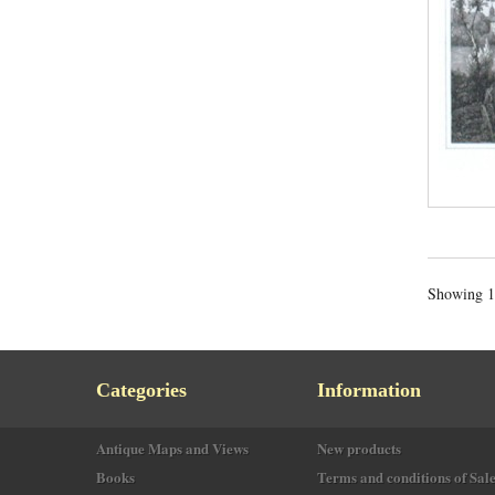
Showing 1 
Categories
Information
Antique Maps and Views
New products
Books
Terms and conditions of Sal