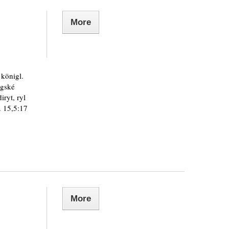
More
 königl.
agské
ryt, ryl
. 15,5:17
More