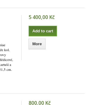
5 400,00 Kč
Add to cart
More
miae
aře kol.
erovy
dědicové,
artuší a
:51,5 cm.
800,00 Kč