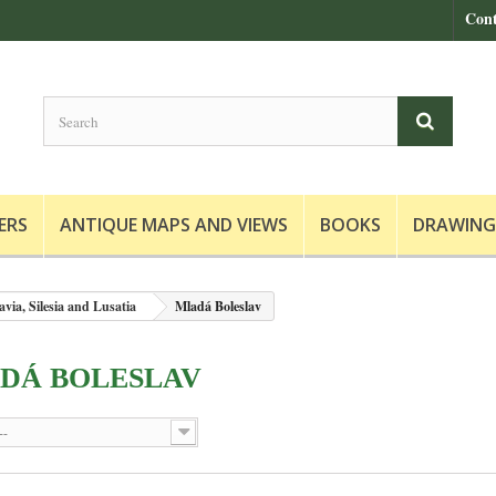
Cont
ERS
ANTIQUE MAPS AND VIEWS
BOOKS
DRAWING
via, Silesia and Lusatia
Mladá Boleslav
DÁ BOLESLAV
--