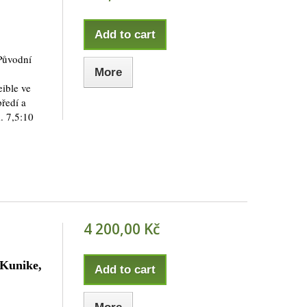
Add to cart
Původní
More
eible ve
předí a
. 7,5:10
4 200,00 Kč
 Kunike,
Add to cart