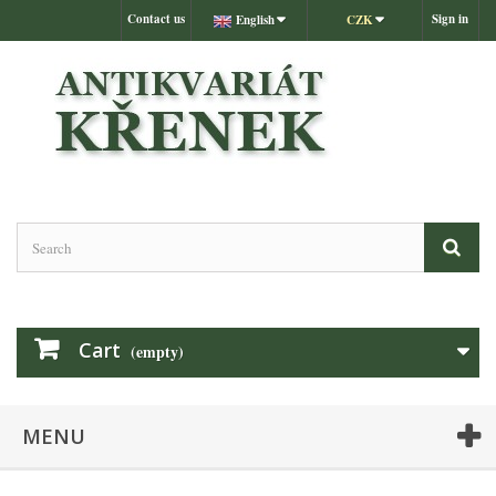
Contact us
Sign in
English
CZK
Cart
(empty)
MENU