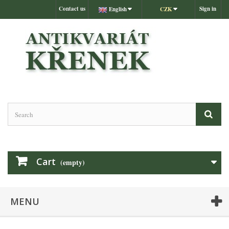
Contact us
Sign in
English
CZK
Cart
(empty)
MENU