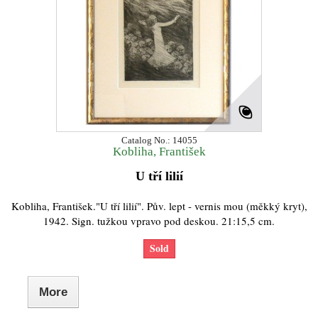
Catalog No.: 14055
Kobliha, František
U tří lilií
Kobliha, František."U tří lilií". Pův. lept - vernis mou (měkký kryt),
1942. Sign. tužkou vpravo pod deskou. 21:15,5 cm.
Sold
More