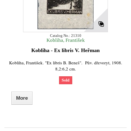
Catalog No.: 21310
Kobliha, František
Kobliha - Ex libris V. Heřman
Kobliha, František. "Ex libris B. Beneš". Pův. dřevoryt, 1908.
8,2:6,2 cm.
Sold
More