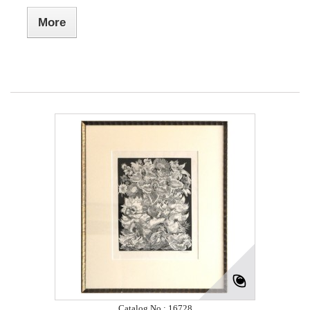
More
Catalog No.: 16728