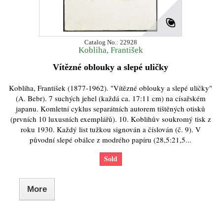
Catalog No.: 22928
Kobliha, František
Vítězné oblouky a slepé uličky
Kobliha, František (1877-1962). "Vítězné oblouky a slepé uličky"
(A. Bebr). 7 suchých jehel (každá ca. 17:11 cm) na císařském
japanu. Komletní cyklus separátních autorem tištěných otisků
(prvních 10 luxusních exemplářů). 10. Koblihův soukromý tisk z
roku 1930. Každý list tužkou signován a číslován (č. 9). V
původní slepé obálce z modrého papíru (28,5:21,5...
Sold
More