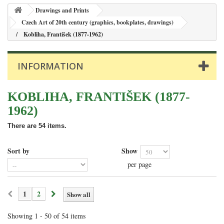
Drawings and Prints
Czech Art of 20th century (graphics, bookplates, drawings)
Kobliha, František (1877-1962)
INFORMATION
KOBLIHA, FRANTIŠEK (1877-
1962)
There are 54 items.
Sort by
Show
per page
1
2
Show all
Showing 1 - 50 of 54 items