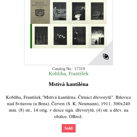
Catalog No.: 17319
Kobliha, František
Mstivá kantiléna
Kobliha, František."Mstivá kantiléna. Čtrnáct dřevorytů". Bilovice
nad Svitavou (u Brna): Červen (S. K. Neumann), 1911. 300x240
mm. (8) str., 14 orig. v desce sign. dřevorytů, (4) str. a dřev. na
obálce. OBrož.
Sold