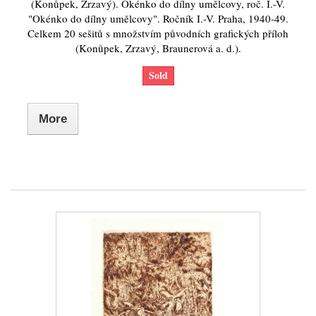
(Konůpek, Zrzavý). Okénko do dílny umělcovy, roč. I.-V.
"Okénko do dílny umělcovy". Ročník I.-V. Praha, 1940-49.
Celkem 20 sešitů s množstvím původních grafických příloh
(Konůpek, Zrzavý, Braunerová a. d.).
Sold
More