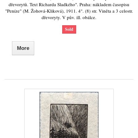
dřevorytů. Text Richarda Sladkého". Praha: nákladem časopisu
"Peníze" (M. Žohová-Kliková), 1911. 4°. (8) str. Viněta a 3 celostr.
dřevoryty. V pův. ill. obálce.
Sold
More