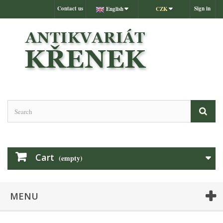
Contact us
Sign in
English
CZK
Cart
(empty)
MENU