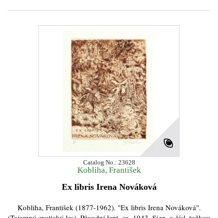
Catalog No.: 23628
Kobliha, František
Ex libris Irena Nováková
Kobliha, František (1877-1962). "Ex libris Irena Nováková".
(Tajemný exotický les). Původní lept, ca. 1943. Sign. a čísl. tužkou