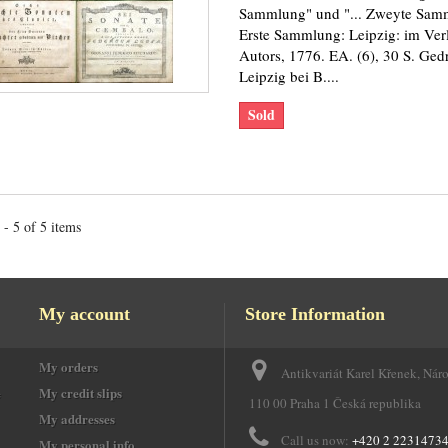
Sammlung" und "... Zweyte Sam
Erste Sammlung: Leipzig: im Ver
Autors, 1776. EA. (6), 30 S. Gedr
Leipzig bei B....
Sold
- 5 of 5 items
My account
Store Information
My orders
Antikvariát Karel Křenek, Nár
e
My credit slips
110 00 Praha 1 Česká republika
My addresses
Call us now:
+420 2 2231473
My personal info