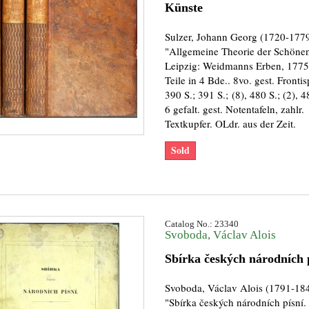
Künste
Sulzer, Johann Georg (1720-1779
"Allgemeine Theorie der Schöne
Leipzig: Weidmanns Erben, 1775
Teile in 4 Bde.. 8vo. gest. Fronti
390 S.; 391 S.; (8), 480 S.; (2), 
6 gefalt. gest. Notentafeln, zahlr.
Textkupfer. OLdr. aus der Zeit.
Sold
Catalog No.: 23340
Svoboda, Václav Alois
Sbírka českých národních 
Svoboda, Václav Alois (1791-184
"Sbírka českých národních písní.