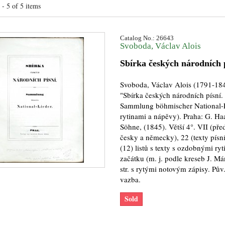
- 5 of 5 items
Catalog No.: 26643
Svoboda, Václav Alois
Sbírka českých národních 
Svoboda, Václav Alois (1791-184
"Sbírka českých národních písní.
Sammlung böhmischer National-L
rytinami a nápěvy). Praha: G. Ha
Söhne, (1845). Větší 4°. VII (př
česky a německy), 22 (texty písní)
(12) listů s texty s ozdobnými ry
začátku (m. j. podle kreseb J. Má
str. s rytými notovým zápisy. Pův
vazba.
Sold