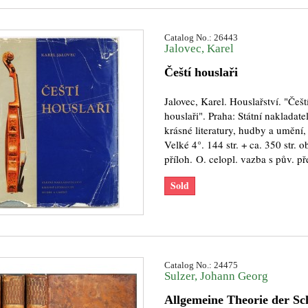
Catalog No.: 26443
Jalovec, Karel
Čeští houslaři
Jalovec, Karel. Houslařství. "Češt
houslaři". Praha: Státní nakladatel
krásné literatury, hudby a umění,
Velké 4°. 144 str. + ca. 350 str. 
příloh. O. celopl. vazba s pův. p
Sold
Catalog No.: 24475
Sulzer, Johann Georg
Allgemeine Theorie der S