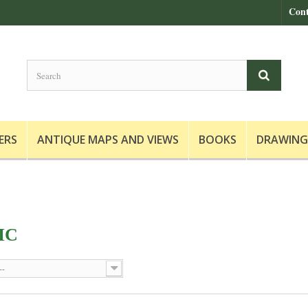
Cont
ERS
ANTIQUE MAPS AND VIEWS
BOOKS
DRAWING
IC
--