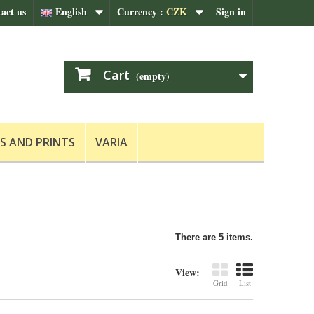
act us
English
Currency :
CZK
Sign in
Cart
(empty)
S AND PRINTS
VARIA
There are 5 items.
View:
Grid
List