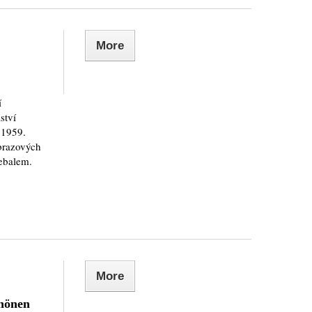
More
í
ství
 1959.
obrazových
řebalem.
More
chönen