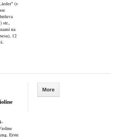
ieder" (s
ase
edmluva
 str.,
tinami na
nesa), 12
š.
More
ioline
4-
Violine
ung. Erste