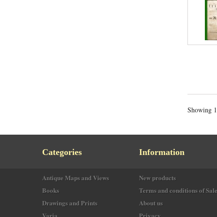
Showing 1 
Categories
Information
Antique Maps and Views
New products
Books
Terms and conditions of Sal
Drawings and Prints
About us
Varia
Privacy