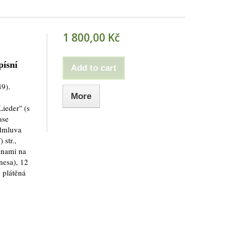
1 800,00 Kč
písní
Add to cart
9).
More
ieder" (s
ase
edmluva
 str.,
tinami na
nesa), 12
. plátěná