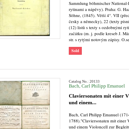
Sammlung böhmischer National-L
rytinami a nápěvy). Praha: G. Ha
Söhne, (1845). Větší 4°. VII (př
česky a německy), 22 (texty písní)
(12) listů s texty s ozdobnými ry
začátku (m. j. podle kreseb J. Má
str. s rytými notovým zápisy. O.se
Sold
Catalog No.: 20133
Bach, Carl Philipp Emanuel
Claviersonaten mit einer V
und einem...
Bach, Carl Philipp Emanuel (171
1788)."Claviersonaten mit einer 
und einem Violoncell zur Begleit