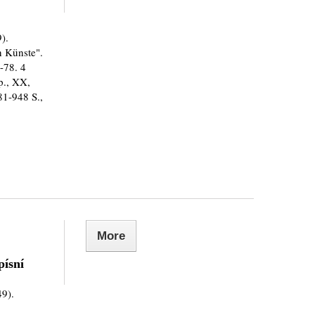
).
n Künste".
-78. 4
sp., XX,
481-948 S.,
More
písní
9).