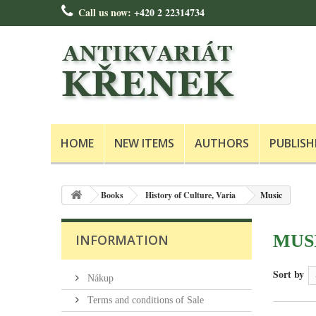
Call us now:
+420 2 22314734
HOME
NEW ITEMS
AUTHORS
PUBLISH
Books
History of Culture, Varia
Music
MUS
INFORMATION
Sort by
Nákup
Terms and conditions of Sale