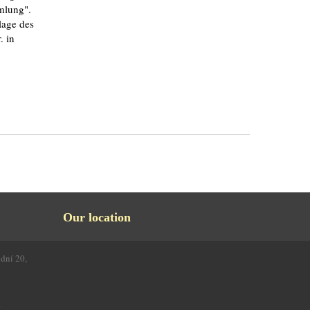
mlung".
lage des
. in
Our location
odní 20,
4