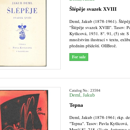
Šlépěje svazek XVIII
Deml, Jakub (1878-1961). Šlépěj
"Šlépěje svazek XVIII". Tasov: P
Kytlicová, 1931. 8°. 91, (5) str. S
množstvím ilustrací v textu, exlib
předním přídeští. OIlBrož.
For sale
Catalog No.: 23594
Deml, Jakub
Tepna
Deml, Jakub (1878-1961; rkp. de
"Tepna". Tasov: Pavla Kytlicová,
Menší 8°. 218, (3) str. Autorova c