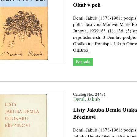
Oltář v poli
Deml, Jakub (1878-1961; podpis)
poli". Tasov na Moravě: Marie Ro
Junová, 1939. 8°. (1), 136, (3) st
nepotištěné str. 3 Demlův podpis
Obálka a a frontispis Jakub Obro
OIlBrož.
For sale
Catalog No.: 24431
Deml, Jakub
Listy Jakuba Demla Otak
Březinovi
Deml, Jakub (1878-1961; podpis)
Jakuba Demla Otakaru Březinovi