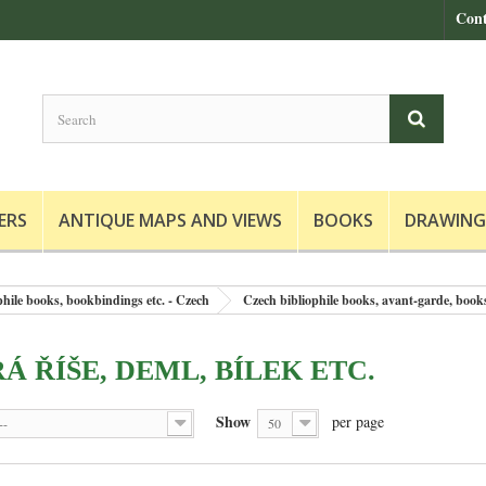
Cont
ERS
ANTIQUE MAPS AND VIEWS
BOOKS
DRAWING
iophile books, bookbindings etc. - Czech
Czech bibliophile books, avant-garde, books
Á ŘÍŠE, DEML, BÍLEK ETC.
Show
per page
--
50