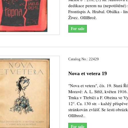
dedikace perem na (nepotištěné) s
Frontispis A. Hrabal. Obálka - lin
Živec. OIllBrož.
For sale
Catalog No.: 22429
Nova et vetera 19
"Nova et vetera", čís. 19. Stará Ř
Moravě: A. L. Stříž, květen 1916. 
Trnka v Třebíči a F. Obzina ve V
12°. Ca. 130 str. - každý příspěv
stránkován zvlášť. Se šesti obrázk
OIllbrož..
For sale