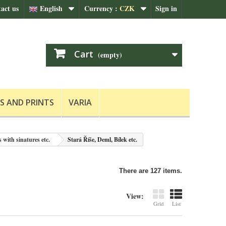
act us
English
Currency :
CZK
Sign in
Cart
(empty)
S AND PRINTS
VARIA
 with sinatures etc.
Stará Říše, Deml, Bílek etc.
There are 127 items.
View:
Grid
List