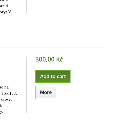
tr. 6.
oryt V.
300,00 Kč
Add to cart
íše na
More
Tisk F. J.
yškově.
ek
y.