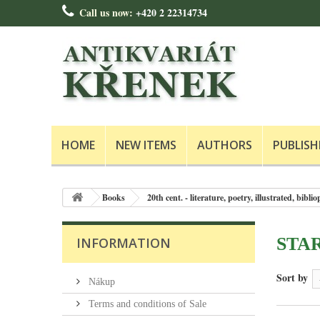
Call us now:
+420 2 22314734
HOME
NEW ITEMS
AUTHORS
PUBLISH
Books
20th cent. - literature, poetry, illustrated, bibl
STAR
INFORMATION
Sort by
Nákup
Terms and conditions of Sale