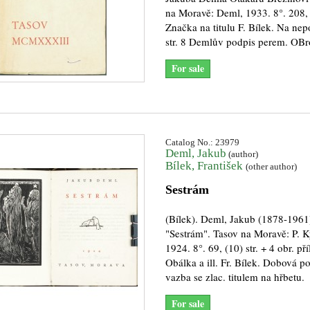
na Moravě: Deml, 1933. 8°. 208, (
Značka na titulu F. Bílek. Na nep
str. 8 Demlův podpis perem. OBr
For sale
Catalog No.: 23979
Deml, Jakub
(author)
Bílek, František
(other author)
Sestrám
(Bílek). Deml, Jakub (1878-1961
"Sestrám". Tasov na Moravě: P. K
1924. 8°. 69, (10) str. + 4 obr. pří
Obálka a ill. Fr. Bílek. Dobová p
vazba se zlac. titulem na hřbetu.
For sale