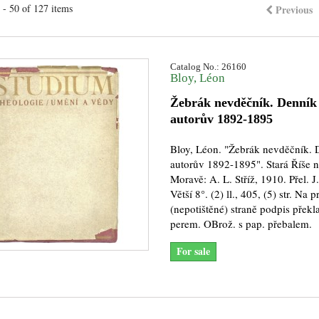
- 50 of 127 items
Previous
Catalog No.: 26160
Bloy, Léon
Žebrák nevděčník. Denník
autorův 1892-1895
Bloy, Léon. "Žebrák nevděčník. 
autorův 1892-1895". Stará Říše 
Moravě: A. L. Stříž, 1910. Přel. J.
Větší 8°. (2) ll., 405, (5) str. Na p
(nepotištěné) straně podpis překl
perem. OBrož. s pap. přebalem.
For sale