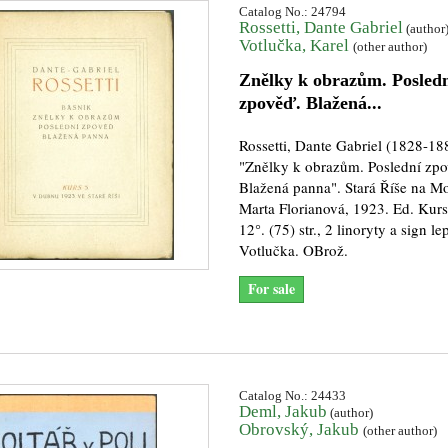
Catalog No.: 24794
Rossetti, Dante Gabriel
(author
Votlučka, Karel
(other author)
Znělky k obrazům. Posled
zpověď. Blažená...
Rossetti, Dante Gabriel (1828-18
"Znělky k obrazům. Poslední zpo
Blažená panna". Stará Říše na M
Marta Florianová, 1923. Ed. Kurs 
12°. (75) str., 2 linoryty a sign le
Votlučka. OBrož.
For sale
Catalog No.: 24433
Deml, Jakub
(author)
Obrovský, Jakub
(other author)