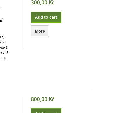
300,00 Kč
)
Add to cart
ní
More
82).
věď.
oravě:
sv. 5.
pt, K.
800,00 Kč