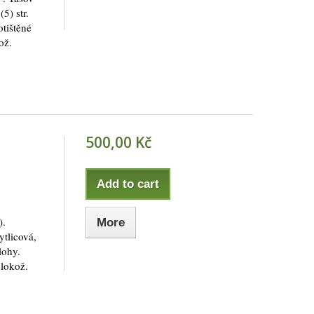
5) str.
otištěné
ož.
500,00 Kč
Add to cart
).
More
ytlicová,
lohy.
olokož.