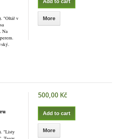
Add to cart
. "Oltář v
More
sa
r. Na
 perem.
vský.
500,00 Kč
aru
Add to cart
More
. "Listy
". Tasov