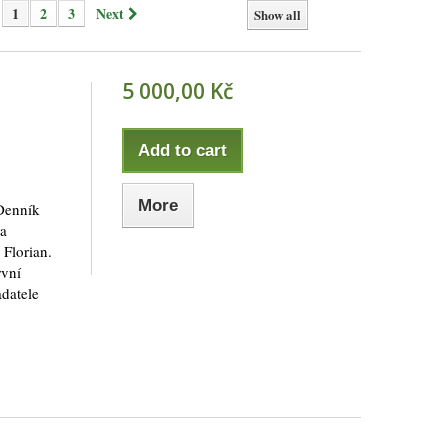
1
2
3
Next
Show all
5 000,00 Kč
Add to cart
More
Denník
na
 Florian.
rvní
adatele