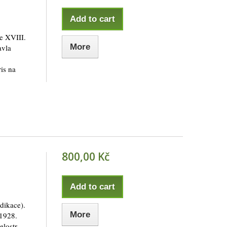
Add to cart
e XVIII.
More
avla
ris na
800,00 Kč
Add to cart
dikace).
More
 1928.
elostr.