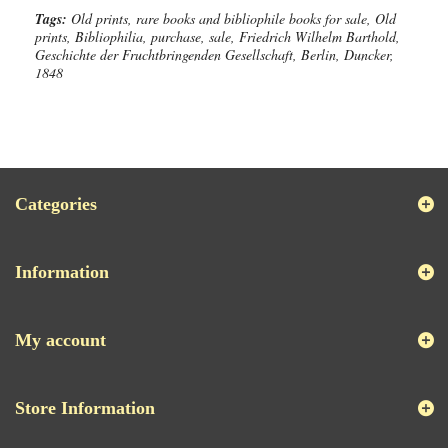
Tags:
Old prints, rare books and bibliophile books for sale, Old
prints, Bibliophilia, purchase, sale, Friedrich Wilhelm Barthold,
Geschichte der Fruchtbringenden Gesellschaft, Berlin, Duncker,
1848
Categories
Information
My account
Store Information