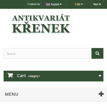
Contact us
Sign in
English
CZK
Cart
(empty)
MENU