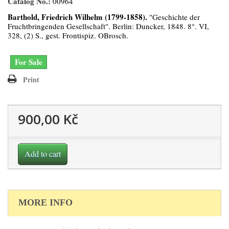
Catalog No.:
00964
Barthold, Friedrich Wilhelm (1799-1858).
"Geschichte der
Fruchtbringenden Gesellschaft". Berlin: Duncker, 1848. 8°. VI,
328, (2) S., gest. Frontispiz. OBrosch.
For Sale
Print
900,00 Kč
Add to cart
MORE INFO