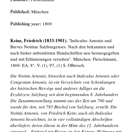
Published:
München
Publishing year:
1869
Keinz, Friedrich (1833-1901).
"Indiculus Arnonis und
Breves Notitiae Salzburgenses. Nach den bekannten und
nach bisher unbenützten Handschriften neu herausgegeben
und mit Erläuterungen versehen". München: Fleischmann,
1869. EA. 8°. V, (1), 97, (1) S. OBrosch.
Die Notitia Arnonis, bisweilen auch Indiculus Arnonis oder
Congestum Arnonis, ist ein Verzeichnis von Schenkungen
der bairischen Herzöge und anderer Adliger an die
Erzdiözese Salzburg seit dem beginnenden 8. Jahrhundert.
Die Zusammenstellung stammt aus der Zeit um 790 und
wurde für Arn, seit 785 Bischof von Salzburg, erstellt. Die
Notitia Arnonis, von Friedrich Keinz auch als Indiculus
Arnonis bezeichnet, ist in vier vollständigen Abschriften
überliefert, deren älteste in der Mitte des 12. Jahrhunderts
entstand. - Einband mit Rissen an den Kanten, Widmung mit