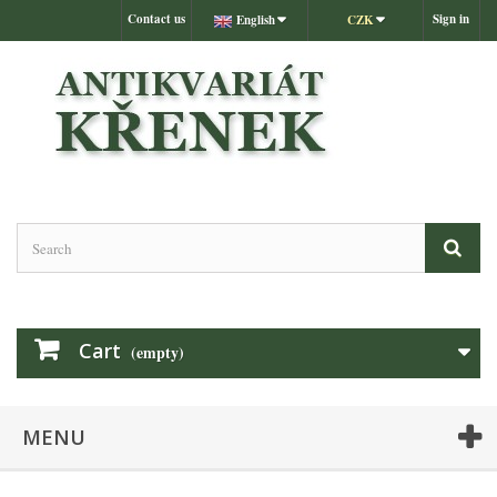
Contact us
Sign in
English
CZK
Cart
(empty)
MENU