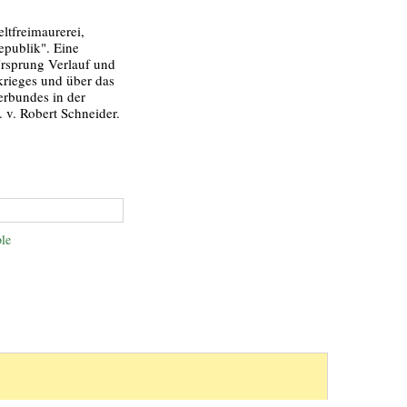
eltfreimaurerei,
epublik". Eine
rsprung Verlauf und
krieges und über das
erbundes in der
 v. Robert Schneider.
le