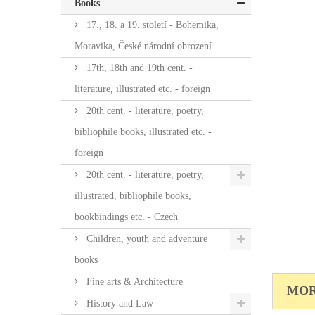
Books
17., 18. a 19. století - Bohemika,
Moravika, České národní obrození
17th, 18th and 19th cent. -
literature, illustrated etc. - foreign
20th cent. - literature, poetry,
bibliophile books, illustrated etc. -
foreign
20th cent. - literature, poetry,
illustrated, bibliophile books,
bookbindings etc. - Czech
Children, youth and adventure
books
Fine arts & Architecture
MOR
History and Law