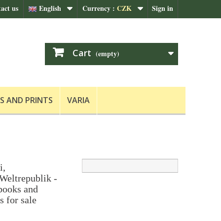
act us
English
Currency :
CZK
Sign in
Cart
(empty)
S AND PRINTS
VARIA
i,
Weltrepublik -
 books and
s for sale