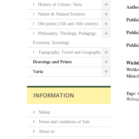
History of Culture, Varia
Autho
Nature & Natural Sciences
Publis
Old prints (15th and 16th century)
Publis
Philosophy, Theology, Pedagogy,
Economy, Sociology
Publis
Topography, Travel and Geography
Wichtl
Drawings and Prints
Weltkr
Varia
Münche
Tags:
INFORMATION
Weltre
Nákup
Terms and conditions of Sale
About us