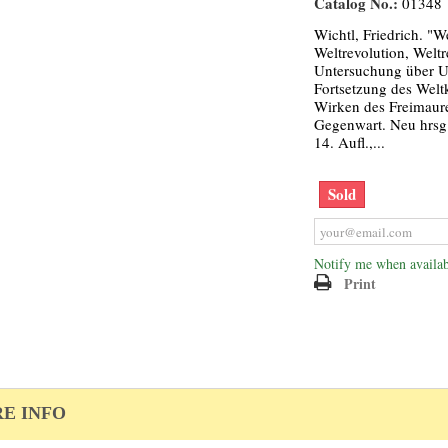
Catalog No.:
01348
Wichtl, Friedrich. "W
Weltrevolution, Weltr
Untersuchung über U
Fortsetzung des Welt
Wirken des Freimaur
Gegenwart. Neu hrsg.
14. Aufl.,...
Sold
Notify me when availab
Print
E INFO