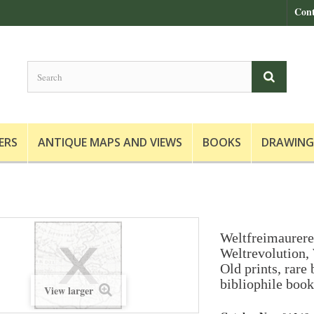
Cont
ERS
ANTIQUE MAPS AND VIEWS
BOOKS
DRAWING
Weltfreimaurere
Weltrevolution, 
Old prints, rare
bibliophile book
View larger