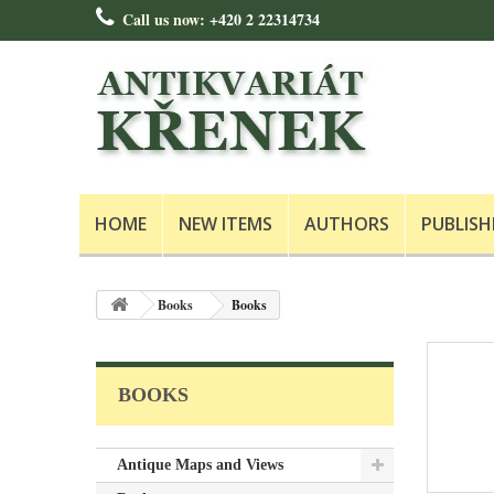
Call us now:
+420 2 22314734
HOME
NEW ITEMS
AUTHORS
PUBLISH
Books
Books
BOOKS
Antique Maps and Views