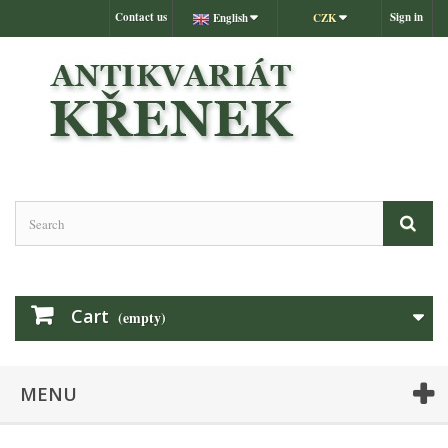
Contact us
Sign in
English
CZK
Cart
(empty)
MENU