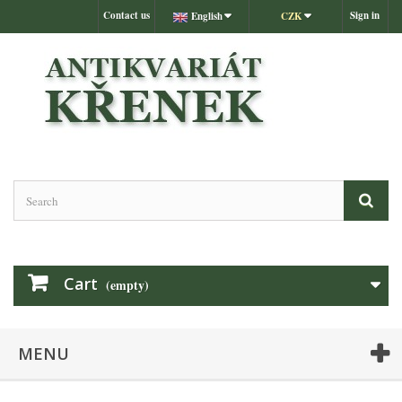
Contact us
Sign in
English
CZK
Cart
(empty)
MENU