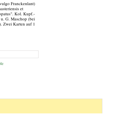
(vulgo Franckenlant)
steriensis et
patus". Kol. Kupf.-
 u. G. Maschop (bei
). Zwei Karten auf 1
le