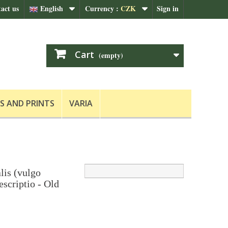
act us
English
Currency :
CZK
Sign in
Cart
(empty)
S AND PRINTS
VARIA
lis (vulgo
scriptio - Old