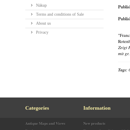
Nákup
Publis
Terms and conditions of Sale
Publis
About us
Privacy
"Franc
Rotenh
Zeigt 
mit gr
Tags:
Categories
Information
Antique Maps and Views
New products