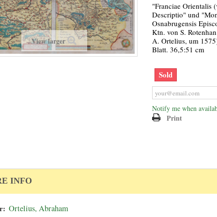
"Franciae Orientalis 
Descriptio" und "Mona
Osnabrugensis Episco
Ktn. von S. Rotenhan
A. Ortelius, um 1575
View larger
Blatt. 36,5:51 cm
Sold
Notify me when availab
Print
E INFO
r:
Ortelius, Abraham