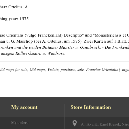
her:
Ortelius, A.
hing year:
1575
iae Orientalis (vulgo Franckenlant) Descriptio" und "Monasteriensis et
an u. G. Maschop (bei A. Ortelius, um 1575). Zwei Karten auf 1 Blatt.
Franken und die beiden Bistümer Münster u. Osnabrück. - Die Frankenka
. ausgem Rollwerkskart. u. Windrose.
Old maps for sale, Old maps, Vedute, purchase, sale, Franciae Orientalis (vulg
My account
Store Information
My orders
Antikvariát Karel Křenek, Nár