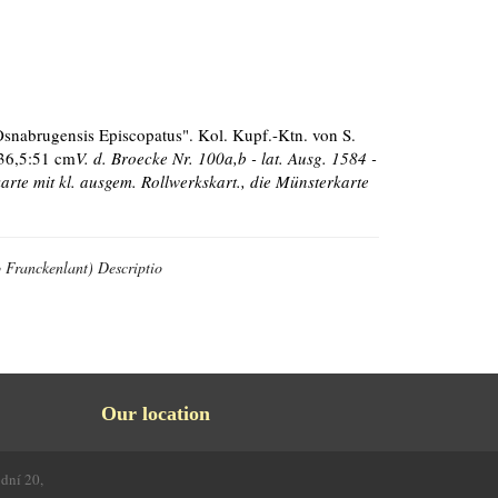
 Osnabrugensis Episcopatus". Kol. Kupf.-Ktn. von S.
 36,5:51 cm
V. d. Broecke Nr. 100a,b - lat. Ausg. 1584 -
rte mit kl. ausgem. Rollwerkskart., die Münsterkarte
o Franckenlant) Descriptio
Our location
odní 20,