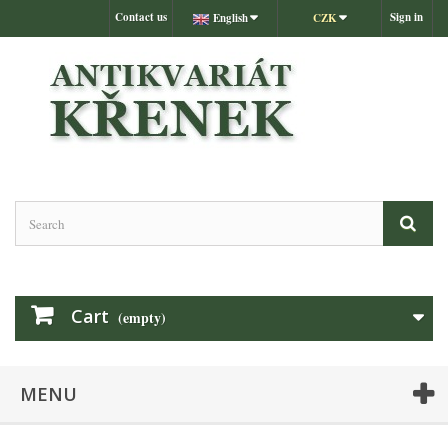
Contact us
Sign in
English
CZK
Cart
(empty)
MENU