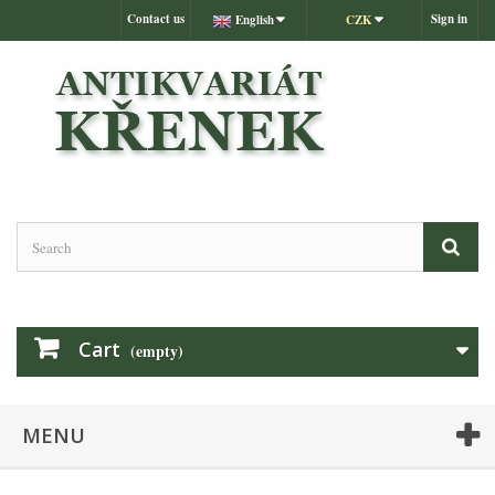
Contact us
Sign in
English
CZK
Cart
(empty)
MENU