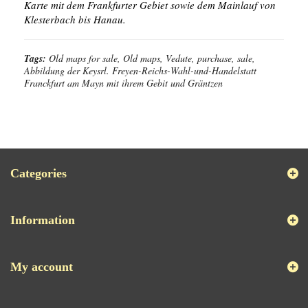
Karte mit dem Frankfurter Gebiet sowie dem Mainlauf von
Klesterbach bis Hanau.
Tags:
Old maps for sale, Old maps, Vedute, purchase, sale,
Abbildung der Keysrl. Freyen-Reichs-Wahl-und-Handelstatt
Franckfurt am Mayn mit ihrem Gebit und Gräntzen
Categories
Information
My account