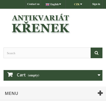
Contact us
Sign in
English
CZK
Cart
(empty)
MENU