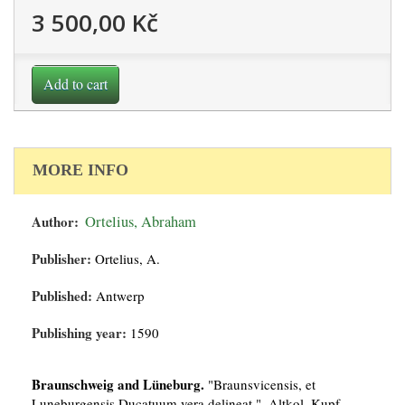
3 500,00 Kč
Add to cart
MORE INFO
Author:
Ortelius, Abraham
Publisher:
Ortelius, A.
Published:
Antwerp
Publishing year:
1590
Braunschweig and Lüneburg.
"Braunsvicensis, et
Luneburgensis Ducatuum vera delineat.". Altkol. Kupf.-