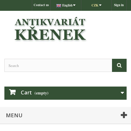
Contact us
Sign in
English
CZK
Cart
(empty)
MENU