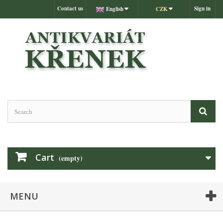
Contact us
Sign in
English
CZK
Cart
(empty)
MENU