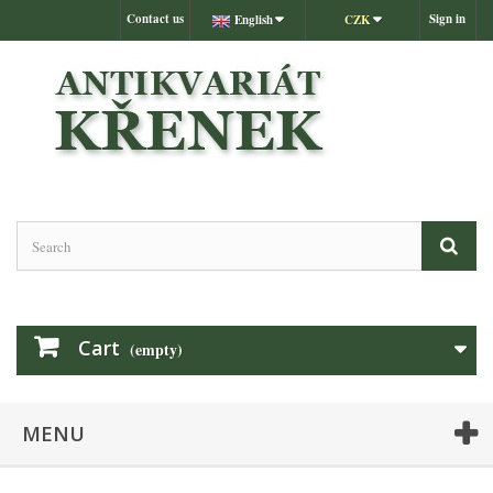
Contact us
Sign in
English
CZK
Cart
(empty)
MENU