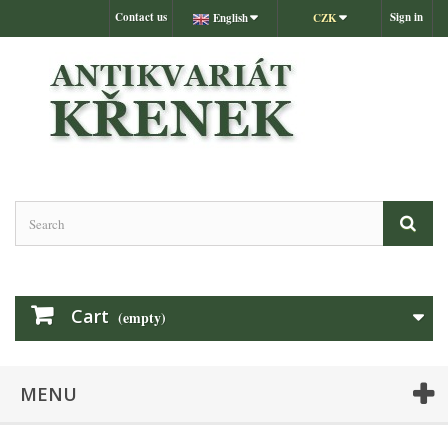
Contact us
Sign in
English
CZK
Cart
(empty)
MENU