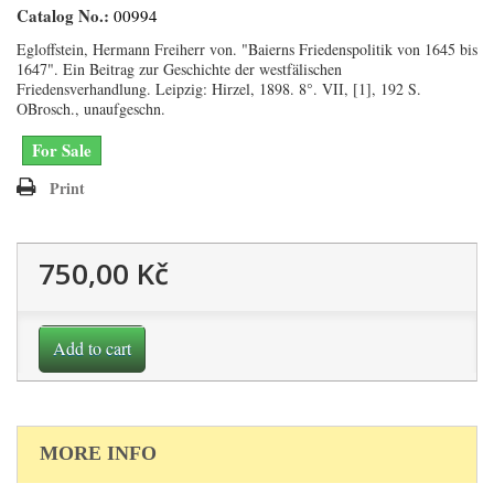
Catalog No.:
00994
Egloffstein, Hermann Freiherr von. "Baierns Friedenspolitik von 1645 bis
1647". Ein Beitrag zur Geschichte der westfälischen
Friedensverhandlung. Leipzig: Hirzel, 1898. 8°. VII, [1], 192 S.
OBrosch., unaufgeschn.
For Sale
Print
750,00 Kč
Add to cart
MORE INFO