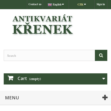
Contact us
Sign in
English
CZK
Cart
(empty)
MENU