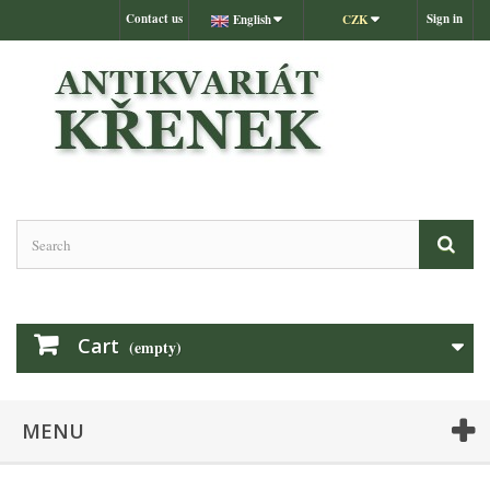
Contact us
Sign in
English
CZK
Cart
(empty)
MENU