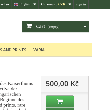
act us
English
Currency :
CZK
Sign in
Cart
(empty)
S AND PRINTS
VARIA
500,00 Kč
 des Kaiserthums
ctive der
ungarischen
Beginne des
d prints, rare