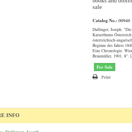
books and biblio
sale
Catalog No.:
00940
Dullinger, Joseph. "Die
Kaiserthums Österreich 
österreichisch-ungaris
Beginne des Jahres 184
Eine Chronologie. Wien
Braumüller, 1901. 8°. [4
For Sale
Print
E INFO