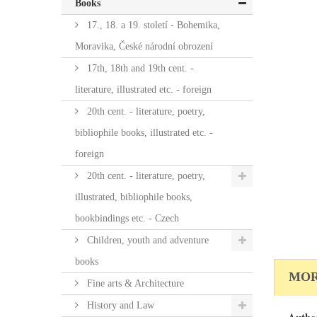
Books
17., 18. a 19. století - Bohemika,
Moravika, České národní obrození
17th, 18th and 19th cent. -
literature, illustrated etc. - foreign
20th cent. - literature, poetry,
bibliophile books, illustrated etc. -
foreign
20th cent. - literature, poetry,
illustrated, bibliophile books,
bookbindings etc. - Czech
Children, youth and adventure
books
MOR
Fine arts & Architecture
History and Law