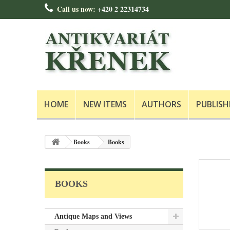
Call us now:
+420 2 22314734
HOME
NEW ITEMS
AUTHORS
PUBLISH
Books
Books
BOOKS
Antique Maps and Views