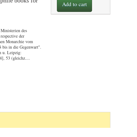
phile books for
Add to cart
 Ministerien des
respective der
chen Monarchie vom
8 bis in die Gegenwart".
 u. Leipzig:
], 53 (gleichz....