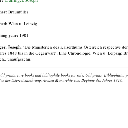
r:
Dullinger, Joseph
her:
Braumüller
hed:
Wien u. Leipzig
hing year:
1901
ger, Joseph.
"Die Ministerien des Kaiserthums Österreich respective d
hres 1848 bis in die Gegenwart". Eine Chronologie. Wien u. Leipzig: Brau
ch., unaufgeschn.
Old prints, rare books and bibliophile books for sale, Old prints, Bibliophilia,
ive der österreichisch-ungarischen Monarchie vom Beginne des Jahres 1848...