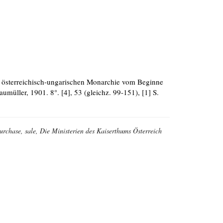
er österreichisch-ungarischen Monarchie vom Beginne
müller, 1901. 8°. [4], 53 (gleichz. 99-151), [1] S.
 purchase, sale, Die Ministerien des Kaiserthums Österreich