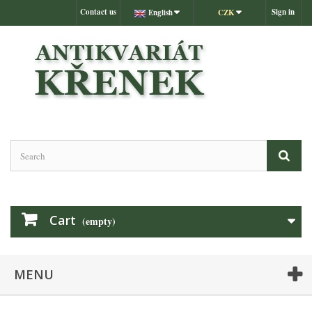
Contact us
Sign in
English
CZK
Cart
(empty)
MENU