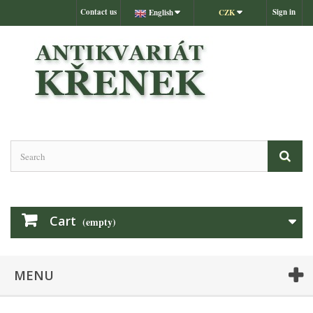
Contact us
Sign in
English
CZK
Cart
(empty)
MENU