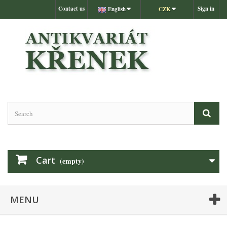
Contact us
Sign in
English
CZK
Cart
(empty)
MENU