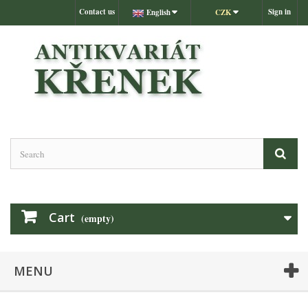
Contact us
Sign in
English
CZK
Cart
(empty)
MENU