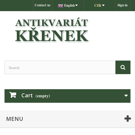
Contact us
Sign in
English
CZK
Cart
(empty)
MENU