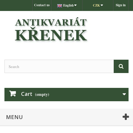
Contact us
Sign in
English
CZK
Cart
(empty)
MENU