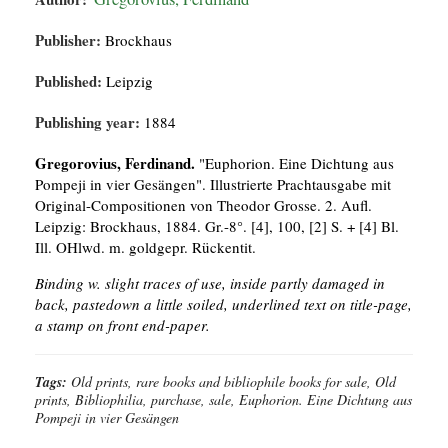
Publisher:
Brockhaus
Published:
Leipzig
Publishing year:
1884
Gregorovius, Ferdinand.
"Euphorion. Eine Dichtung aus
Pompeji in vier Gesängen". Illustrierte Prachtausgabe mit
Original-Compositionen von Theodor Grosse. 2. Aufl.
Leipzig: Brockhaus, 1884. Gr.-8°. [4], 100, [2] S. + [4] Bl.
Ill. OHlwd. m. goldgepr. Rückentit.
Binding w. slight traces of use, inside partly damaged in
back, pastedown a little soiled, underlined text on title-page,
a stamp on front end-paper.
Tags:
Old prints, rare books and bibliophile books for sale, Old
prints, Bibliophilia, purchase, sale, Euphorion. Eine Dichtung aus
Pompeji in vier Gesängen