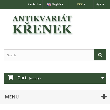
Contact us
Sign in
English
CZK
Cart
(empty)
MENU