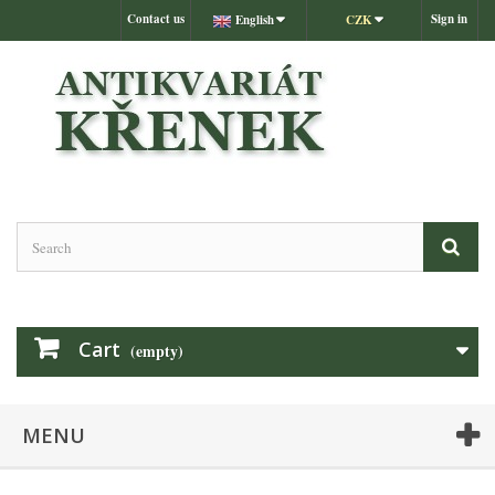
Contact us
Sign in
English
CZK
Cart
(empty)
MENU