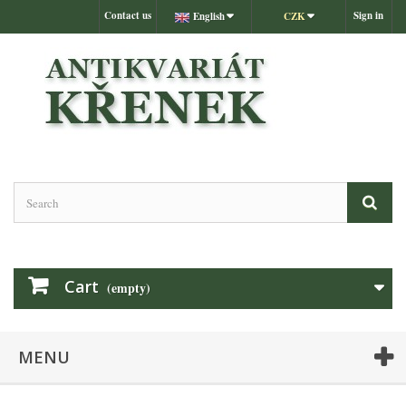
Contact us
Sign in
English
CZK
Cart
(empty)
MENU