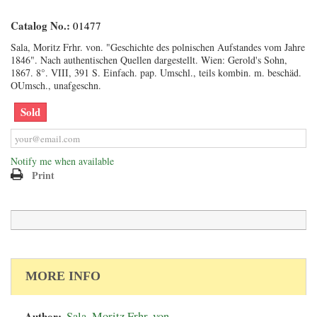
Catalog No.:
01477
Sala, Moritz Frhr. von. "Geschichte des polnischen Aufstandes vom Jahre
1846". Nach authentischen Quellen dargestellt. Wien: Gerold's Sohn,
1867. 8°. VIII, 391 S. Einfach. pap. Umschl., teils kombin. m. beschäd.
OUmsch., unafgeschn.
Sold
Notify me when available
Print
MORE INFO
Author:
Sala, Moritz Frhr. von