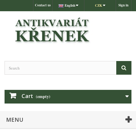
Contact us
Sign in
English
CZK
Cart
(empty)
MENU