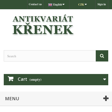
Contact us
Sign in
English
CZK
Cart
(empty)
MENU