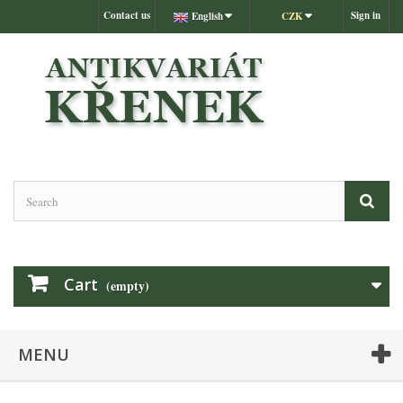
Contact us
Sign in
English
CZK
Cart
(empty)
MENU