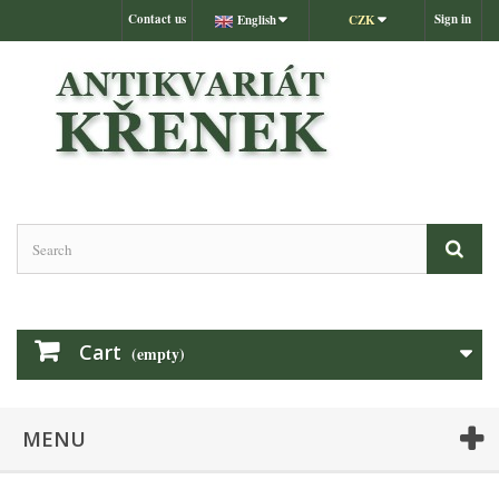
Contact us
Sign in
English
CZK
Cart
(empty)
MENU