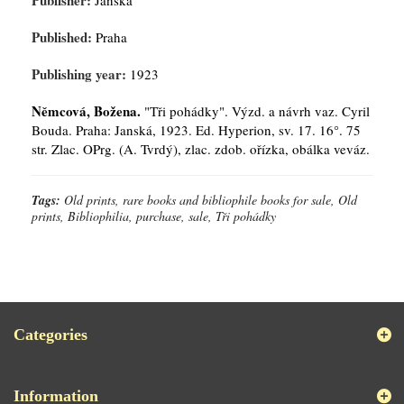
Publisher:
Janská
Published:
Praha
Publishing year:
1923
Němcová, Božena.
"Tři pohádky". Výzd. a návrh vaz. Cyril
Bouda. Praha: Janská, 1923. Ed. Hyperion, sv. 17. 16°. 75
str. Zlac. OPrg. (A. Tvrdý), zlac. zdob. ořízka, obálka veváz.
Tags:
Old prints, rare books and bibliophile books for sale, Old
prints, Bibliophilia, purchase, sale, Tři pohádky
Categories
Information