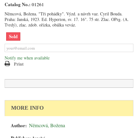
Catalog No.:
01261
Němcová, Božena. "Tři pohádky". Výzd. a návrh vaz. Cyril Bouda.
Praha: Janská, 1923. Ed. Hyperion, sv. 17. 16°. 75 str. Zlac. OPrg. (A.
Tvrdý), zlac. zdob. ořízka, obálka veváz.
Sold
Notify me when available
Print
MORE INFO
Author:
Němcová, Božena