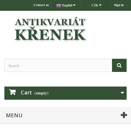
Contact us
Sign in
English
CZK
Cart
(empty)
MENU