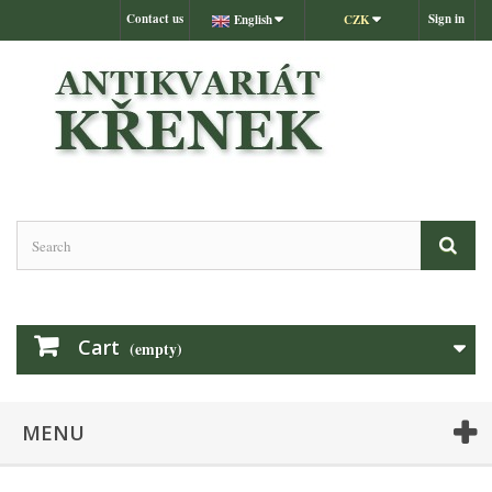
Contact us
Sign in
English
CZK
Cart
(empty)
MENU