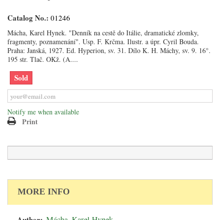
Catalog No.:
01246
Mácha, Karel Hynek. "Denník na cestě do Itálie, dramatické zlomky,
fragmenty, poznamenání". Usp. F. Krčma. Ilustr. a úpr. Cyril Bouda.
Praha: Janská, 1927. Ed. Hyperion, sv. 31. Dílo K. H. Máchy, sv. 9. 16°.
195 str. Tlač. OKž. (A....
Sold
Notify me when available
Print
MORE INFO
Author:
Mácha, Karel Hynek