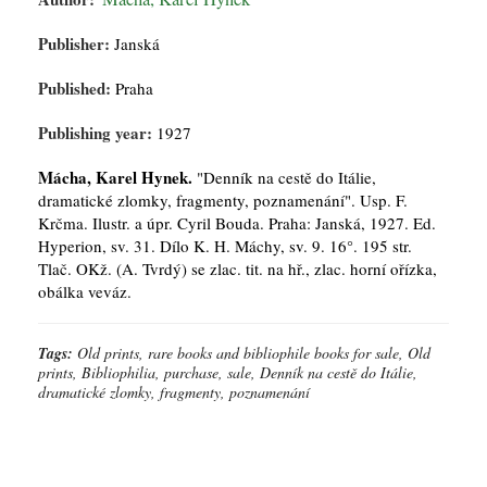
Publisher:
Janská
Published:
Praha
Publishing year:
1927
Mácha, Karel Hynek.
"Denník na cestě do Itálie,
dramatické zlomky, fragmenty, poznamenání". Usp. F.
Krčma. Ilustr. a úpr. Cyril Bouda. Praha: Janská, 1927. Ed.
Hyperion, sv. 31. Dílo K. H. Máchy, sv. 9. 16°. 195 str.
Tlač. OKž. (A. Tvrdý) se zlac. tit. na hř., zlac. horní ořízka,
obálka veváz.
Tags:
Old prints, rare books and bibliophile books for sale, Old
prints, Bibliophilia, purchase, sale, Denník na cestě do Itálie,
dramatické zlomky, fragmenty, poznamenání