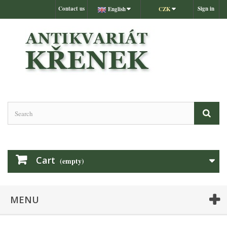
Contact us
Sign in
English
CZK
Cart
(empty)
MENU