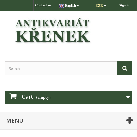
Contact us
Sign in
English
CZK
Cart
(empty)
MENU