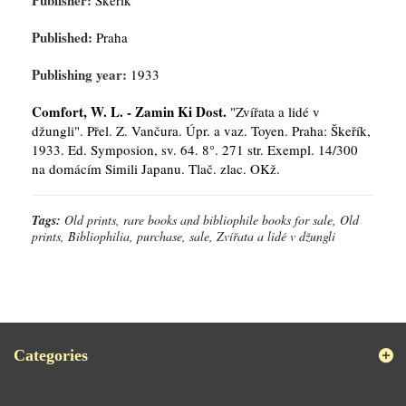
Publisher:
Škeřík
Published:
Praha
Publishing year:
1933
Comfort, W. L. - Zamin Ki Dost.
"Zvířata a lidé v
džungli". Přel. Z. Vančura. Úpr. a vaz. Toyen. Praha: Škeřík,
1933. Ed. Symposion, sv. 64. 8°. 271 str. Exempl. 14/300
na domácím Simili Japanu. Tlač. zlac. OKž.
Tags:
Old prints, rare books and bibliophile books for sale, Old
prints, Bibliophilia, purchase, sale, Zvířata a lidé v džungli
Categories