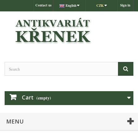
Contact us
Sign in
English
CZK
Cart
(empty)
MENU