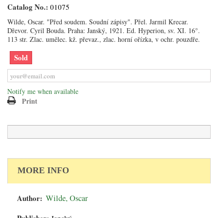
Catalog No.:
01075
Wilde, Oscar. "Před soudem. Soudní zápisy". Přel. Jarmil Krecar.
Dřevor. Cyril Bouda. Praha: Janský, 1921. Ed. Hyperion, sv. XI. 16°.
113 str. Zlac. umělec. kž. převaz., zlac. horní ořízka, v ochr. pouzdře.
Sold
Notify me when available
Print
MORE INFO
Author:
Wilde, Oscar