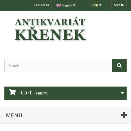
Contact us
Sign in
English
CZK
Cart
(empty)
MENU