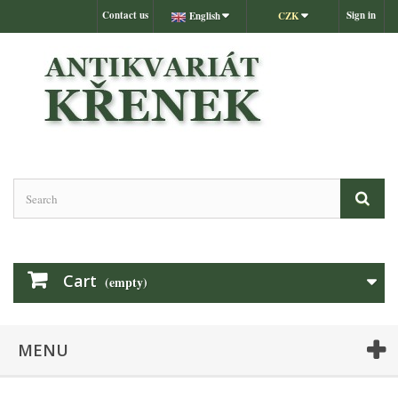
Contact us
Sign in
English
CZK
Cart
(empty)
MENU