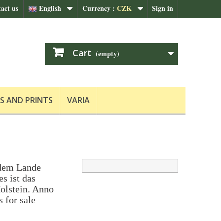
act us
English
Currency :
CZK
Sign in
Cart
(empty)
S AND PRINTS
VARIA
 dem Lande
s ist das
Holstein. Anno
 for sale