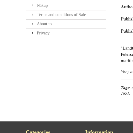
Nákup
Autho
Terms and conditions of Sale
Publis
About us
Publis
Privacy
"Landt
Peters
mariti
Very n
Tags:
1651.
Categories
Information