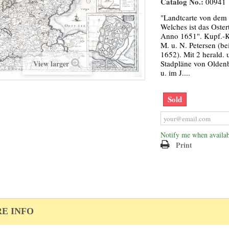
Catalog No.:
00941
"Landtcarte von dem
Welches ist das Oster
Anno 1651". Kupf.-Kt
M. u. N. Petersen (b
1652). Mit 2 herald. 
View larger
Stadpläne von Olden
u. im J....
Sold
Notify me when availab
Print
E INFO