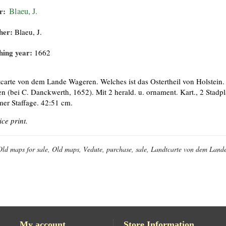
r:
Blaeu, J.
her:
Blaeu, J.
hing year:
1662
carte von dem Lande Wageren. Welches ist das Ostertheil von Holstein.
en (bei C. Danckwerth, 1652). Mit 2 herald. u. ornament. Kart., 2 Stad
mer Staffage. 42:51 cm.
ice print.
Old maps for sale, Old maps, Vedute, purchase, sale, Landtcarte von dem Lande
My account
Store Information