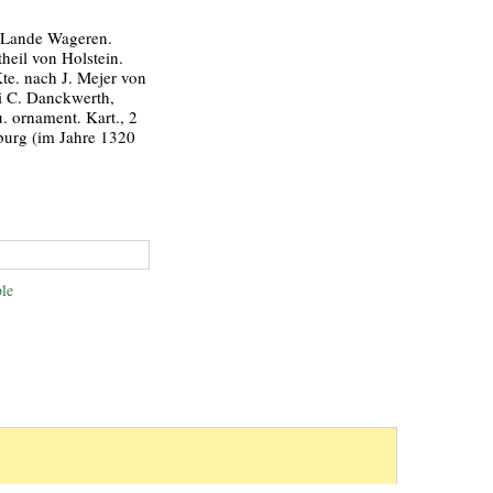
 Lande Wageren.
theil von Holstein.
e. nach J. Mejer von
ei C. Danckwerth,
u. ornament. Kart., 2
burg (im Jahre 1320
le