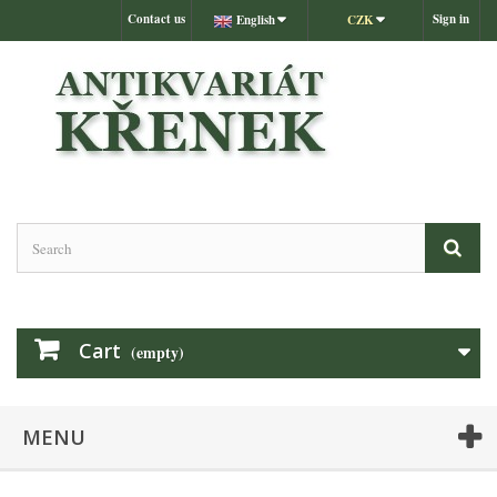
Contact us
Sign in
English
CZK
Cart
(empty)
MENU