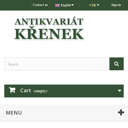
Contact us
Sign in
English
CZK
Cart
(empty)
MENU